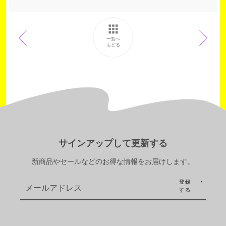
a
w
i
c
i
n
e
t
t
b
t
e
一覧へ
もどる
o
e
r
o
r
e
k
に
s
で
投
t
シ
稿
で
ェ
す
ピ
ア
る
ン
す
す
る
る
サインアップして更新する
新商品やセールなどのお得な情報をお届けします。
登録
する