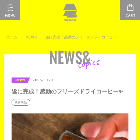
コ
ン
MENU
CART
テ
ン
ツ
ホーム
›
NEWS
›
遂に完成！感動のフリーズドライコーヒー✨
に
ス
NEWS&
キ
topics
ッ
プ
す
る
NEWS
2025/01/15
遂に完成！感動のフリーズドライコーヒー✨
# 新商品