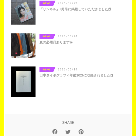
NEWS
2026/07/22
『リンネル』9月号に掲載していただきました📕
NEWS
2026/06/24
夏の必需品あります☀️
NEWS
2026/06/14
日本タイポグラフィ年鑑2026に収録されました📕
SHARE
F
T
P