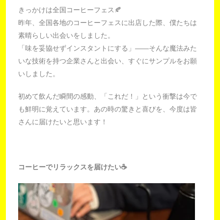
きっかけは全国コーヒーフェス🍂
昨年、全国各地のコーヒーフェスに出店した際、僕たちは
素晴らしい出会いをしました。
「味を妥協せずインスタントにする」――そんな魔法みた
いな技術を持つ企業さんと出会い、すぐにサンプルをお願
いしました。
Facebook
Twitter
Instagram
Spotify
tiktok
youtube
初めて飲んだ瞬間の感動、「これだ！」という衝撃は今で
も鮮明に覚えています。あの時の驚きと喜びを、今度は皆
さんに届けたいと思います！
コーヒーでリラックスを届けたい☕️